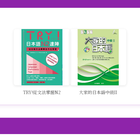
TRY!從文法掌握N2
大家的日本語中級II