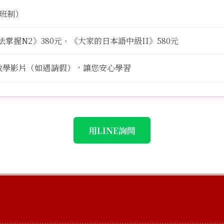
小班制）
文法掌握N2》380元、《大家的日本語中級II》580元
教學影片（如遇請假），讓您安心學習
用LINE詢問