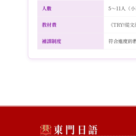
人數
5～11人（
教材費
《TRY!從
補課制度
符合進度的