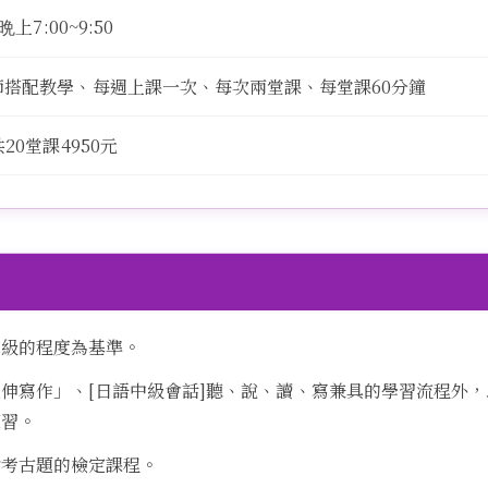
上7:00~9:50
師搭配教學、每週上課一次、每次兩堂課、每堂課60分鐘
20堂課4950元
二級的程度為基準。
伸寫作」、[日語中級會話]聽、說、讀、寫兼具的學習流程外
練習。
檢考古題的檢定課程。