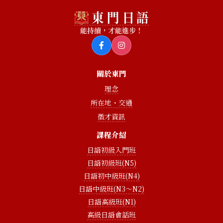
能持續，才能進步！
關於東門
理念
所在地・交通
徵才資訊
課程介紹
日語初級入門班
日語初級班(N5)
日語初中級班(N4)
日語中級班(N3〜N2)
日語高級班(N1)
高級日語會話班