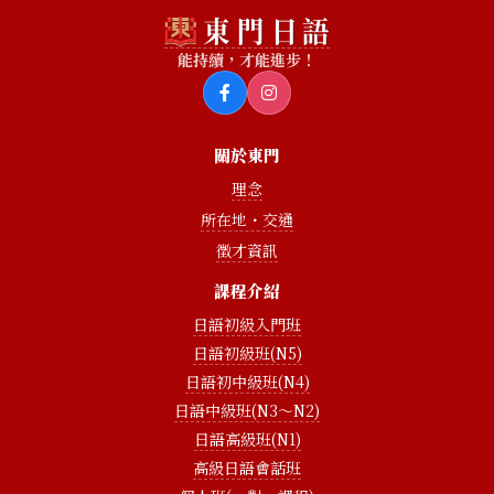
能持續，才能進步！
關於東門
理念
所在地・交通
徵才資訊
課程介紹
日語初級入門班
日語初級班(N5)
日語初中級班(N4)
日語中級班(N3〜N2)
日語高級班(N1)
高級日語會話班